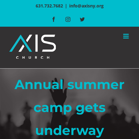
Skip
631.732.7682
|
info@axisny.org
to
Facebook
Instagram
Twitter
content
Annual summer
camp gets
underway